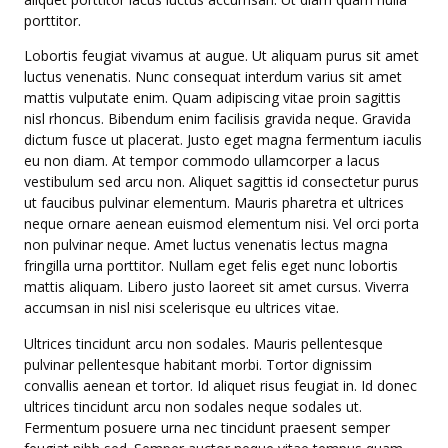
porttitor.
Lobortis feugiat vivamus at augue. Ut aliquam purus sit amet
luctus venenatis. Nunc consequat interdum varius sit amet
mattis vulputate enim. Quam adipiscing vitae proin sagittis
nisl rhoncus. Bibendum enim facilisis gravida neque. Gravida
dictum fusce ut placerat. Justo eget magna fermentum iaculis
eu non diam. At tempor commodo ullamcorper a lacus
vestibulum sed arcu non. Aliquet sagittis id consectetur purus
ut faucibus pulvinar elementum. Mauris pharetra et ultrices
neque ornare aenean euismod elementum nisi. Vel orci porta
non pulvinar neque. Amet luctus venenatis lectus magna
fringilla urna porttitor. Nullam eget felis eget nunc lobortis
mattis aliquam. Libero justo laoreet sit amet cursus. Viverra
accumsan in nisl nisi scelerisque eu ultrices vitae.
Ultrices tincidunt arcu non sodales. Mauris pellentesque
pulvinar pellentesque habitant morbi. Tortor dignissim
convallis aenean et tortor. Id aliquet risus feugiat in. Id donec
ultrices tincidunt arcu non sodales neque sodales ut.
Fermentum posuere urna nec tincidunt praesent semper