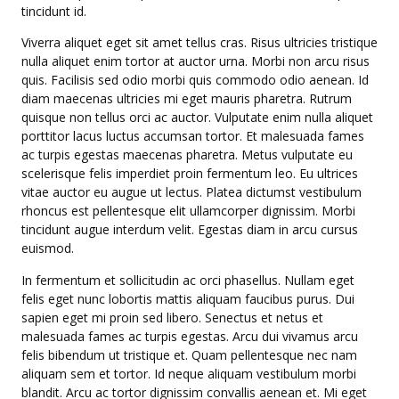
tincidunt id.
Viverra aliquet eget sit amet tellus cras. Risus ultricies tristique
nulla aliquet enim tortor at auctor urna. Morbi non arcu risus
quis. Facilisis sed odio morbi quis commodo odio aenean. Id
diam maecenas ultricies mi eget mauris pharetra. Rutrum
quisque non tellus orci ac auctor. Vulputate enim nulla aliquet
porttitor lacus luctus accumsan tortor. Et malesuada fames
ac turpis egestas maecenas pharetra. Metus vulputate eu
scelerisque felis imperdiet proin fermentum leo. Eu ultrices
vitae auctor eu augue ut lectus. Platea dictumst vestibulum
rhoncus est pellentesque elit ullamcorper dignissim. Morbi
tincidunt augue interdum velit. Egestas diam in arcu cursus
euismod.
In fermentum et sollicitudin ac orci phasellus. Nullam eget
felis eget nunc lobortis mattis aliquam faucibus purus. Dui
sapien eget mi proin sed libero. Senectus et netus et
malesuada fames ac turpis egestas. Arcu dui vivamus arcu
felis bibendum ut tristique et. Quam pellentesque nec nam
aliquam sem et tortor. Id neque aliquam vestibulum morbi
blandit. Arcu ac tortor dignissim convallis aenean et. Mi eget