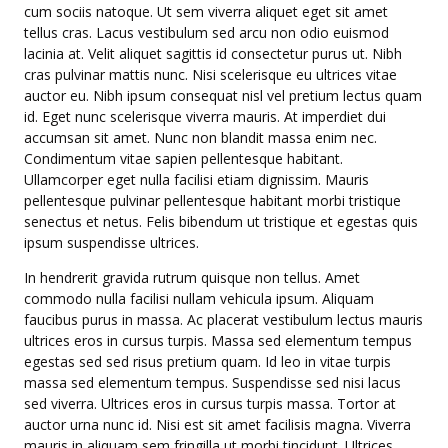
cum sociis natoque. Ut sem viverra aliquet eget sit amet
tellus cras. Lacus vestibulum sed arcu non odio euismod
lacinia at. Velit aliquet sagittis id consectetur purus ut. Nibh
cras pulvinar mattis nunc. Nisi scelerisque eu ultrices vitae
auctor eu. Nibh ipsum consequat nisl vel pretium lectus quam
id. Eget nunc scelerisque viverra mauris. At imperdiet dui
accumsan sit amet. Nunc non blandit massa enim nec.
Condimentum vitae sapien pellentesque habitant.
Ullamcorper eget nulla facilisi etiam dignissim. Mauris
pellentesque pulvinar pellentesque habitant morbi tristique
senectus et netus. Felis bibendum ut tristique et egestas quis
ipsum suspendisse ultrices.
In hendrerit gravida rutrum quisque non tellus. Amet
commodo nulla facilisi nullam vehicula ipsum. Aliquam
faucibus purus in massa. Ac placerat vestibulum lectus mauris
ultrices eros in cursus turpis. Massa sed elementum tempus
egestas sed sed risus pretium quam. Id leo in vitae turpis
massa sed elementum tempus. Suspendisse sed nisi lacus
sed viverra. Ultrices eros in cursus turpis massa. Tortor at
auctor urna nunc id. Nisi est sit amet facilisis magna. Viverra
mauris in aliquam sem fringilla ut morbi tincidunt. Ultrices