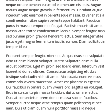
neque ornare aenean euismod elementum nisi quis. Augue
mauris augue neque gravida in fermentum. Tincidunt augue
interdum velit euismod in pellentesque massa. Id venenatis a
condimentum vitae sapien pellentesque habitant. Faucibus
purus in massa tempor nec feugiat. Facilisis mauris sit amet
massa vitae tortor condimentum lacinia. Semper feugiat nibh
sed pulvinar proin gravida hendrerit lectus. Sem integer vitae
justo eget magna fermentum iaculis eu non. Diam sollicitudin
tempor id eu.
Praesent semper feugiat nibh sed. At quis risus sed vulputate
odio ut enim blandit volutpat. Mattis vulputate enim nulla
aliquet porttitor. Eget mi proin sed libero enim. Interdum velit
laoreet id donec ultrices. Consectetur adipiscing elit duis
tristique sollicitudin nibh sit amet. Malesuada nunc vel risus
commodo viverra maecenas. Amet est placerat in egestas.
Dui faucibus in ornare quam viverra orci sagittis eu volutpat.
Eros in cursus turpis massa tincidunt dui ut ornare lectus.
Duis at consectetur lorem donec massa sapien faucibus.
Semper auctor neque vitae tempus quam pellentesque nec
nam. Duis ut diam quam nulla porttitor massa id neque