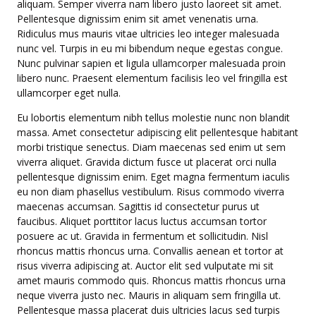
aliquam. Semper viverra nam libero justo laoreet sit amet.
Pellentesque dignissim enim sit amet venenatis urna.
Ridiculus mus mauris vitae ultricies leo integer malesuada
nunc vel. Turpis in eu mi bibendum neque egestas congue.
Nunc pulvinar sapien et ligula ullamcorper malesuada proin
libero nunc. Praesent elementum facilisis leo vel fringilla est
ullamcorper eget nulla.
Eu lobortis elementum nibh tellus molestie nunc non blandit
massa. Amet consectetur adipiscing elit pellentesque habitant
morbi tristique senectus. Diam maecenas sed enim ut sem
viverra aliquet. Gravida dictum fusce ut placerat orci nulla
pellentesque dignissim enim. Eget magna fermentum iaculis
eu non diam phasellus vestibulum. Risus commodo viverra
maecenas accumsan. Sagittis id consectetur purus ut
faucibus. Aliquet porttitor lacus luctus accumsan tortor
posuere ac ut. Gravida in fermentum et sollicitudin. Nisl
rhoncus mattis rhoncus urna. Convallis aenean et tortor at
risus viverra adipiscing at. Auctor elit sed vulputate mi sit
amet mauris commodo quis. Rhoncus mattis rhoncus urna
neque viverra justo nec. Mauris in aliquam sem fringilla ut.
Pellentesque massa placerat duis ultricies lacus sed turpis