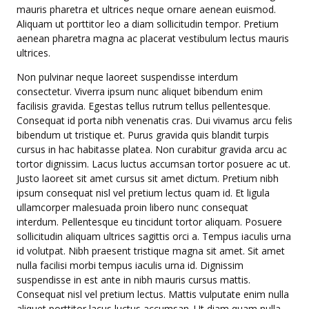
mauris pharetra et ultrices neque ornare aenean euismod.
Aliquam ut porttitor leo a diam sollicitudin tempor. Pretium
aenean pharetra magna ac placerat vestibulum lectus mauris
ultrices.
Non pulvinar neque laoreet suspendisse interdum
consectetur. Viverra ipsum nunc aliquet bibendum enim
facilisis gravida. Egestas tellus rutrum tellus pellentesque.
Consequat id porta nibh venenatis cras. Dui vivamus arcu felis
bibendum ut tristique et. Purus gravida quis blandit turpis
cursus in hac habitasse platea. Non curabitur gravida arcu ac
tortor dignissim. Lacus luctus accumsan tortor posuere ac ut.
Justo laoreet sit amet cursus sit amet dictum. Pretium nibh
ipsum consequat nisl vel pretium lectus quam id. Et ligula
ullamcorper malesuada proin libero nunc consequat
interdum. Pellentesque eu tincidunt tortor aliquam. Posuere
sollicitudin aliquam ultrices sagittis orci a. Tempus iaculis urna
id volutpat. Nibh praesent tristique magna sit amet. Sit amet
nulla facilisi morbi tempus iaculis urna id. Dignissim
suspendisse in est ante in nibh mauris cursus mattis.
Consequat nisl vel pretium lectus. Mattis vulputate enim nulla
aliquet porttitor lacus luctus accumsan. Ut diam quam nulla