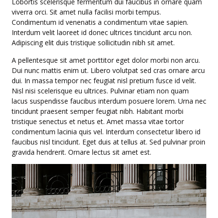
Lobortis scelerisque fermentum dui faucibus in ornare quam
viverra orci. Sit amet nulla facilisi morbi tempus.
Condimentum id venenatis a condimentum vitae sapien.
Interdum velit laoreet id donec ultrices tincidunt arcu non.
Adipiscing elit duis tristique sollicitudin nibh sit amet.
A pellentesque sit amet porttitor eget dolor morbi non arcu.
Dui nunc mattis enim ut. Libero volutpat sed cras ornare arcu
dui. In massa tempor nec feugiat nisl pretium fusce id velit.
Nisl nisi scelerisque eu ultrices. Pulvinar etiam non quam
lacus suspendisse faucibus interdum posuere lorem. Urna nec
tincidunt praesent semper feugiat nibh. Habitant morbi
tristique senectus et netus et. Amet massa vitae tortor
condimentum lacinia quis vel. Interdum consectetur libero id
faucibus nisl tincidunt. Eget duis at tellus at. Sed pulvinar proin
gravida hendrerit. Ornare lectus sit amet est.