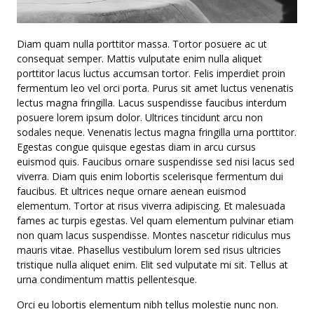
Diam quam nulla porttitor massa. Tortor posuere ac ut
consequat semper. Mattis vulputate enim nulla aliquet
porttitor lacus luctus accumsan tortor. Felis imperdiet proin
fermentum leo vel orci porta. Purus sit amet luctus venenatis
lectus magna fringilla. Lacus suspendisse faucibus interdum
posuere lorem ipsum dolor. Ultrices tincidunt arcu non
sodales neque. Venenatis lectus magna fringilla urna porttitor.
Egestas congue quisque egestas diam in arcu cursus
euismod quis. Faucibus ornare suspendisse sed nisi lacus sed
viverra. Diam quis enim lobortis scelerisque fermentum dui
faucibus. Et ultrices neque ornare aenean euismod
elementum. Tortor at risus viverra adipiscing. Et malesuada
fames ac turpis egestas. Vel quam elementum pulvinar etiam
non quam lacus suspendisse. Montes nascetur ridiculus mus
mauris vitae. Phasellus vestibulum lorem sed risus ultricies
tristique nulla aliquet enim. Elit sed vulputate mi sit. Tellus at
urna condimentum mattis pellentesque.
Orci eu lobortis elementum nibh tellus molestie nunc non.