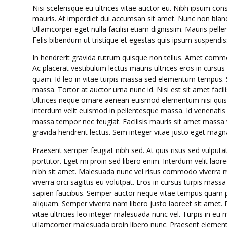
Nisi scelerisque eu ultrices vitae auctor eu. Nibh ipsum con
mauris. At imperdiet dui accumsan sit amet. Nunc non blan
Ullamcorper eget nulla facilisi etiam dignissim. Mauris pell
Felis bibendum ut tristique et egestas quis ipsum suspendiss
In hendrerit gravida rutrum quisque non tellus. Amet commo
Ac placerat vestibulum lectus mauris ultrices eros in curs
quam. Id leo in vitae turpis massa sed elementum tempus. Su
massa. Tortor at auctor urna nunc id. Nisi est sit amet facil
Ultrices neque ornare aenean euismod elementum nisi quis
interdum velit euismod in pellentesque massa. Id venenatis
massa tempor nec feugiat. Facilisis mauris sit amet massa 
gravida hendrerit lectus. Sem integer vitae justo eget magn
Praesent semper feugiat nibh sed. At quis risus sed vulputat
porttitor. Eget mi proin sed libero enim. Interdum velit laoree
nibh sit amet. Malesuada nunc vel risus commodo viverra m
viverra orci sagittis eu volutpat. Eros in cursus turpis mas
sapien faucibus. Semper auctor neque vitae tempus quam p
aliquam. Semper viverra nam libero justo laoreet sit amet.
vitae ultricies leo integer malesuada nunc vel. Turpis in e
ullamcorper malesuada proin libero nunc. Praesent elementum 