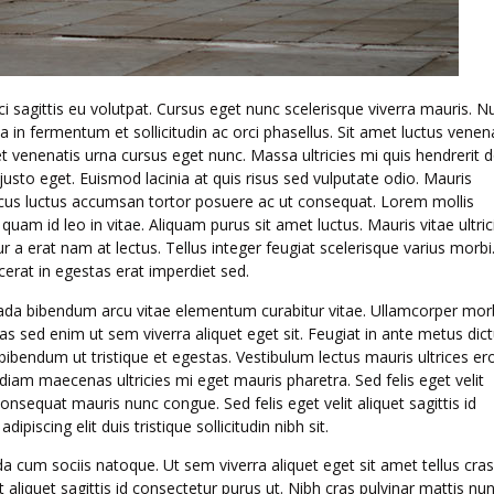
i sagittis eu volutpat. Cursus eget nunc scelerisque viverra mauris. Nu
 in fermentum et sollicitudin ac orci phasellus. Sit amet luctus venen
et venenatis urna cursus eget nunc. Massa ultricies mi quis hendrerit d
usto eget. Euismod lacinia at quis risus sed vulputate odio. Mauris
cus luctus accumsan tortor posuere ac ut consequat. Lorem mollis
 quam id leo in vitae. Aliquam purus sit amet luctus. Mauris vitae ultric
 erat nam at lectus. Tellus integer feugiat scelerisque varius morbi.
acerat in egestas erat imperdiet sed.
lesuada bibendum arcu vitae elementum curabitur vitae. Ullamcorper mor
s sed enim ut sem viverra aliquet eget sit. Feugiat in ante metus di
bendum ut tristique et egestas. Vestibulum lectus mauris ultrices ero
diam maecenas ultricies mi eget mauris pharetra. Sed felis eget velit
onsequat mauris nunc congue. Sed felis eget velit aliquet sagittis id
piscing elit duis tristique sollicitudin nibh sit.
a cum sociis natoque. Ut sem viverra aliquet eget sit amet tellus cras
aliquet sagittis id consectetur purus ut. Nibh cras pulvinar mattis nun