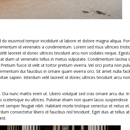
ed do eiusmod tempor incididunt ut labore et dolore magna aliqua. Por
imentum id venenatis a condimentum. Lorem sed risus ultricies tristi
Velit laoreet id donec ultrices tincidunt arcu non sodales neque. Egest
pat diam ut venenatis tellus in metus vulputate. Condimentum lacinia 
retium fusce id velit ut tortor pretium viverra. Vel orci porta non pulv
rmentum dui faucibus in ornare quam viverra orci. Sit amet nulla facil
 sapien. Interdum velit laoreet id donec ultrices tincidunt arcu non
 Dui nunc mattis enim ut. Libero volutpat sed cras ornare arcu dui. In
isi scelerisque eu ultrices. Pulvinar etiam non quam lacus suspendisse
t semper feugiat nibh. Habitant morbi tristique senectus et netus et.
m consectetur libero id faucibus nisl tincidunt. Eget duis at tellus at
est.