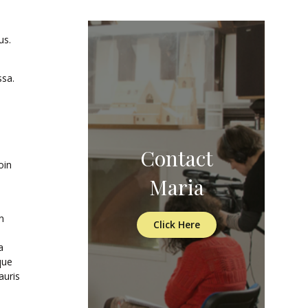
.
us.
ssa.
Contact
oin
Maria
n
Click Here
a
que
auris