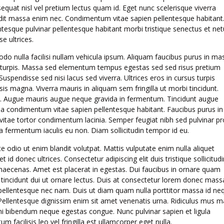
sequat nisl vel pretium lectus quam id. Eget nunc scelerisque viverra
dit massa enim nec. Condimentum vitae sapien pellentesque habitant
entesque pulvinar pellentesque habitant morbi tristique senectus et net
e ultrices.
do nulla facilisi nullam vehicula ipsum. Aliquam faucibus purus in ma
us turpis. Massa sed elementum tempus egestas sed sed risus pretium
spendisse sed nisi lacus sed viverra. Ultrices eros in cursus turpis
isis magna. Viverra mauris in aliquam sem fringilla ut morbi tincidunt.
. Augue mauris augue neque gravida in fermentum. Tincidunt augue
 a condimentum vitae sapien pellentesque habitant. Faucibus purus in
vitae tortor condimentum lacinia. Semper feugiat nibh sed pulvinar pr
a fermentum iaculis eu non. Diam sollicitudin tempor id eu.
e odio ut enim blandit volutpat. Mattis vulputate enim nulla aliquet
t id donec ultrices. Consectetur adipiscing elit duis tristique sollicitudi
aecenas. Amet est placerat in egestas. Dui faucibus in ornare quam
sa tincidunt dui ut ornare lectus. Duis at consectetur lorem donec mass
ellentesque nec nam. Duis ut diam quam nulla porttitor massa id ne
 Pellentesque dignissim enim sit amet venenatis urna. Ridiculus mus m
u mi bibendum neque egestas congue. Nunc pulvinar sapien et ligula
facilisis leo vel fringilla est ullamcorper eget nulla.