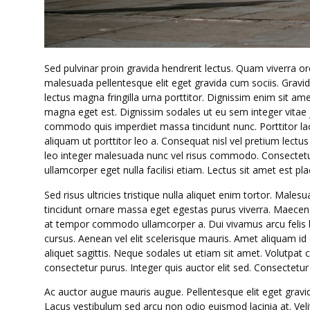
Sed pulvinar proin gravida hendrerit lectus. Quam viverra orc
malesuada pellentesque elit eget gravida cum sociis. Gravida
lectus magna fringilla urna porttitor. Dignissim enim sit am
magna eget est. Dignissim sodales ut eu sem integer vitae j
commodo quis imperdiet massa tincidunt nunc. Porttitor la
aliquam ut porttitor leo a. Consequat nisl vel pretium lectus
leo integer malesuada nunc vel risus commodo. Consectetur a
ullamcorper eget nulla facilisi etiam. Lectus sit amet est pl
Sed risus ultricies tristique nulla aliquet enim tortor. Ma
tincidunt ornare massa eget egestas purus viverra. Maecena
at tempor commodo ullamcorper a. Dui vivamus arcu felis bi
cursus. Aenean vel elit scelerisque mauris. Amet aliquam id 
aliquet sagittis. Neque sodales ut etiam sit amet. Volutpat c
consectetur purus. Integer quis auctor elit sed. Consectetur adi
Ac auctor augue mauris augue. Pellentesque elit eget gravid
Lacus vestibulum sed arcu non odio euismod lacinia at. Velit 