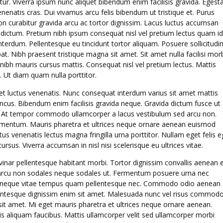
r. Viverra ipsum nunc aliquet bibendum enim facilisis gravida. Egest
enenatis cras. Dui vivamus arcu felis bibendum ut tristique et. Purus
Non curabitur gravida arcu ac tortor dignissim. Lacus luctus accumsan
t dictum. Pretium nibh ipsum consequat nisl vel pretium lectus quam id
terdum. Pellentesque eu tincidunt tortor aliquam. Posuere sollicitudi
pat. Nibh praesent tristique magna sit amet. Sit amet nulla facilisi mor
 nibh mauris cursus mattis. Consequat nisl vel pretium lectus. Mattis
. Ut diam quam nulla porttitor.
et luctus venenatis. Nunc consequat interdum varius sit amet mattis
honcus. Bibendum enim facilisis gravida neque. Gravida dictum fusce ut
. At tempor commodo ullamcorper a lacus vestibulum sed arcu non.
 elementum. Mauris pharetra et ultrices neque ornare aenean euismod
us venenatis lectus magna fringilla urna porttitor. Nullam eget felis e
rsus. Viverra accumsan in nisl nisi scelerisque eu ultrices vitae.
lvinar pellentesque habitant morbi. Tortor dignissim convallis aenean 
dunt arcu non sodales neque sodales ut. Fermentum posuere urna nec
or neque vitae tempus quam pellentesque nec. Commodo odio aenean
ellentesque dignissim enim sit amet. Malesuada nunc vel risus commod
it amet. Mi eget mauris pharetra et ultrices neque ornare aenean.
is aliquam faucibus. Mattis ullamcorper velit sed ullamcorper morbi