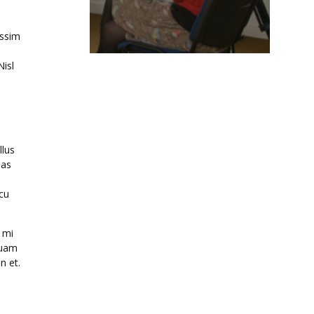
issim
Nisl
llus
nas
rcu
 mi
Quam
n et.