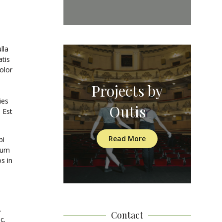
lla
atis
olor
Projects by
ies
Outis
 Est
Read More
bi
ctum
s in
.
Contact
c.