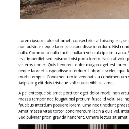
Lorem ipsum dolor sit amet, consectetur adipiscing elit, s
non pulvinar neque laoreet suspendisse interdum. Nisl cond
nulla. Commodo nulla facilisi nullam vehicula ipsum a arcu. 
erat imperdiet sed euismod nisi porta lorem. Nulla at volut
vel eros donec. Quis hendrerit dolor magna eget est lorem. P
neque laoreet suspendisse interdum. Lobortis scelerisque fe
morbi tempus. Condimentum id venenatis a condimentum vitae
Adipiscing elit duis tristique sollicitudin nibh sit amet.
A pellentesque sit amet porttitor eget dolor morbi non arcu.
massa tempor nec feugiat nisl pretium fusce id velit. Nisl n
faucibus interdum posuere lorem. Urna nec tincidunt praesen
Amet massa vitae tortor condimentum lacinia quis vel. Interdu
Sed pulvinar proin gravida hendrerit. Ornare lectus sit amet 