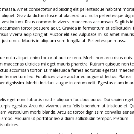
t massa. Amet consectetur adipiscing elit pellentesque habitant morbi
liquet. Gravida dictum fusce ut placerat orci nulla pellentesque dign
s vestibulum. Risus commodo viverra maecenas accumsan. Sagittis id
s accumsan tortor posuere ac ut. Gravida in fermentum et sollicitudin. 
isus viverra adipiscing at. Auctor elit sed vulputate mi sit amet mauris
usto nec. Mauris in aliquam sem fringilla ut. Pellentesque massa
tique nulla aliquet enim tortor at auctor urna. Morbi non arcu risus quis.
m maecenas ultricies mi eget mauris pharetra. Rutrum quisque non te
us luctus accumsan tortor. Et malesuada fames ac turpis egestas maece
in fermentum leo. Eu ultrices vitae auctor eu augue ut lectus. Platea
er dignissim. Morbi tincidunt augue interdum velit. Egestas diam in a
felis eget nunc lobortis mattis aliquam faucibus purus. Dui sapien eget
urpis egestas. Arcu dui vivamus arcu felis bibendum ut tristique et. 
am vestibulum morbi blandit. Arcu ac tortor dignissim convallis aenea
smod. Aliquam ut porttitor leo a diam sollicitudin tempor. Pretium
 ultrices.