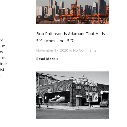
Bob Pattinson Is Adamant That He Is
ta
5″9 inches – not 5″7
que
November 17, 2020
No Comments
as
quis
Read More »
inar
isi
.
.