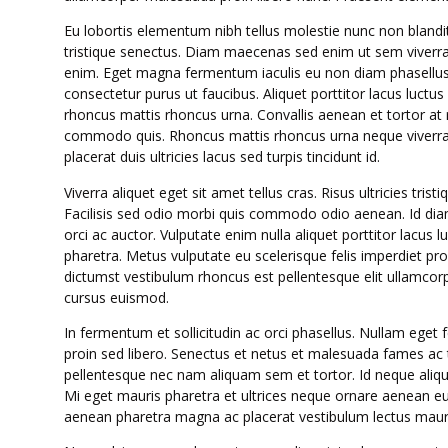
Eu lobortis elementum nibh tellus molestie nunc non blandi
tristique senectus. Diam maecenas sed enim ut sem viverra a
enim. Eget magna fermentum iaculis eu non diam phasellu
consectetur purus ut faucibus. Aliquet porttitor lacus luctu
rhoncus mattis rhoncus urna. Convallis aenean et tortor at r
commodo quis. Rhoncus mattis rhoncus urna neque viverra j
placerat duis ultricies lacus sed turpis tincidunt id.
Viverra aliquet eget sit amet tellus cras. Risus ultricies tris
Facilisis sed odio morbi quis commodo odio aenean. Id dia
orci ac auctor. Vulputate enim nulla aliquet porttitor lac
pharetra. Metus vulputate eu scelerisque felis imperdiet pro
dictumst vestibulum rhoncus est pellentesque elit ullamcorp
cursus euismod.
In fermentum et sollicitudin ac orci phasellus. Nullam eget 
proin sed libero. Senectus et netus et malesuada fames ac t
pellentesque nec nam aliquam sem et tortor. Id neque aliqu
Mi eget mauris pharetra et ultrices neque ornare aenean eui
aenean pharetra magna ac placerat vestibulum lectus mauris