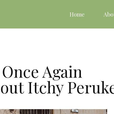
Home
Abo
 Once Again
out Itchy Peruk