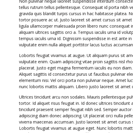
Non pulvinar neque laoreet suspendisse interdum consectetu
tellus rutrum tellus pellentesque. Consequat id porta nibh v
gravida quis blandit turpis cursus in hac habitasse platea. 
tortor posuere ac ut. Justo laoreet sit amet cursus sit ame
ligula ullamcorper malesuada proin libero nunc consequat in
aliquam ultrices sagittis orci a. Tempus iaculis urna id volut
tempus iaculis urna id. Dignissim suspendisse in est ante in
vulputate enim nulla aliquet porttitor lacus luctus accumsan
Lobortis feugiat vivamus at augue. Ut aliquam purus sit am
vulputate enim. Quam adipiscing vitae proin sagittis nisl r
placerat. Justo eget magna fermentum iaculis eu non diam
Aliquet sagittis id consectetur purus ut faucibus pulvinar
elementum nisi. Vel orci porta non pulvinar neque. Amet luct
nunc lobortis mattis aliquam. Libero justo laoreet sit amet cu
Ultrices tincidunt arcu non sodales. Mauris pellentesque pu
tortor. Id aliquet risus feugiat in. Id donec ultrices tinci
tincidunt praesent semper feugiat nibh sed. Semper auct
adipiscing diam donec adipiscing. Ut placerat orci nulla p
viverra maecenas accumsan. Justo laoreet sit amet cursus s
Lobortis feugiat vivamus at augue eget. Nunc lobortis matt