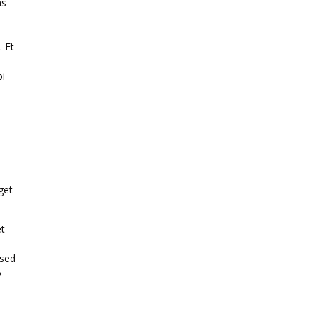
as
. Et
n
bi
get
et
 sed
o